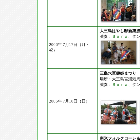
大三島はやし邸新築
演奏：
Ｓｏｒａ
、タ
2006年 7月17日（月・
祝）
三島水軍鶴姫まつり
場所：大三島宮浦港
演奏：
Ｓｏｒａ
、タ
2006年 7月16日（日）
南米フォルクローレ