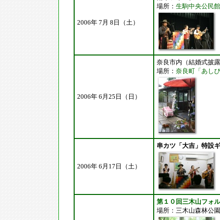
場所：
生駒中央公民
2006年 7月 8日（土）
奈良市内（結婚式披
場所：
奈良町「あし
2006年 6月25日（日）
串カツ「大吉」特設
2006年 6月17日（土）
第１０回三木山フォ
場所：三木山森林公園（