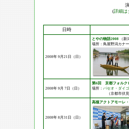
演
(
詳細は
日時
とやの物語2008
（新
場所：
鳥屋野潟カナ
2008年 9月21日（日）
第6回 京都フォルク
2008年 9月 7日（日）
場所：
パセオ・ダイ
（京都市伏見区
高槻アクトアモーレ
2008年 8月31日（日）