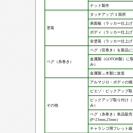
ナット製作
タッチアップ/１箇所
表面板（ラッカー仕上げ
塗装
ボディ（ラッカー仕上げ
全塗装（ラッカー仕上げ
ペグ（弦巻き）を新品に
金属製（GOTOH製）に
ペグ（糸巻き）
み）
金属製→木製に改造
アルマジロ・ボディの矯
ピエゾ・ピックアップ取
ピックアップ取り付け（
その他
み）
ペグ（糸巻き）単品販売
(P=23mm,25mm）
チャランゴ用フレット線（