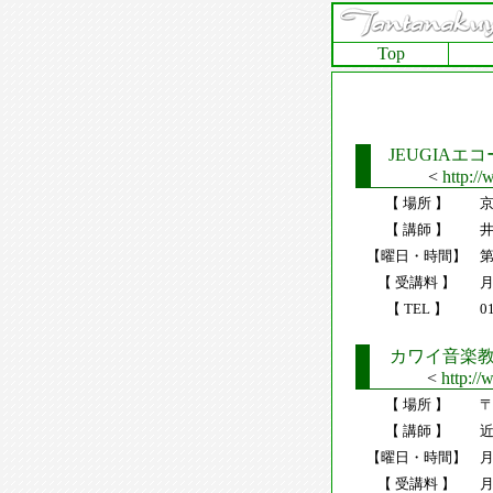
Top
JEUGIAエ
<
http://
【 場所 】
京
【 講師 】
井
【曜日・時間】
第
【 受講料 】
月
【 TEL 】
0
カワイ音楽
<
http://
【 場所 】
〒
【 講師 】
近
【曜日・時間】
月
【 受講料 】
月