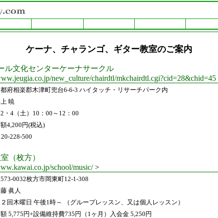
ケーナ、チャランゴ、ギター教室のご案内
コール文化センターケーナサークル
www.jeugia.co.jp/new_culture/chairdtl/mkchairdtl.cgi?cid=28&chid=45
都府相楽郡木津町兜台6-6-3 ハイタッチ・リサーチパーク内
上 暁
2・4（土）10：00～12：00
額4,200円(税込)
120-228-500
教室（枚方）
www.kawai.co.jp/school/music/
>
573-0032枚方市岡東町12-1-308
藤 眞人
２回木曜日 午後1時～ （グループレッスン、又は個人レッスン）
額 5,775円+設備維持費735円（1ヶ月）入会金 5,250円